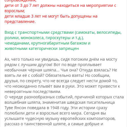
дети от 3 до 7 лет должны находиться на мероприятии с
взрослым;
дети младше 3 лет не могут быть допущены на
представление.
Вход с транспортными средствами (самокаты, велосипеды,
ролики, моноколеса, гироскутеры и т.д.),
чемоданами, крупногабаритным багажом и
животными категорически запрещен
Ах, чего только ни увидишь, сидя погожим днём на мосту
рядом с лучшим другом! Вот по воде проплывает
необычная чёрная шляпа... Чья она? Откуда взялась? Не
взять ли её с собой? Обязательно взять! Но сообщим,
друзья, по секрету, что не всегда следует нести домой то,
что неожиданно плывёт вам в руки. Это может привести к
невероятным последствиям.
О череде разнообразных событий, причиной которых стала
волшебная шляпа, знаменитая шведская писательница
Туве Янсон поведала в 1948 году. Эти истории сразу
полюбили дети и взрослые всего мира. Сегодня вы
услышите чудесную музыку европейских композиторов,
рассказ о таинственной шляпе, а самые добрые и