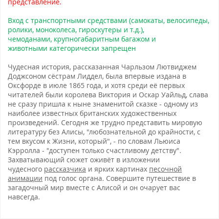
представление.
Вход с транспортными средствами (самокаты, велосипеды,
ролики, моноколеса, гироскутеры и т.д.),
чемоданами, крупногабаритным багажом и
животными категорически запрещен
Чудесная история, рассказанная Чарльзом Лютвиджем
Доджсоном сёстрам Лиддел, была впервые издана в
Оксфорде в июле 1865 года, и хотя среди её первых
читателей были королева Виктория и Оскар Уайльд, слава
не сразу пришла к ныне знаменитой сказке - одному из
наиболее известных британских художественных
произведений. Сегодня же трудно представить мировую
литературу без Алисы, "любознательной до крайности, с
тем вкусом к Жизни, который", - по словам Льюиса
Кэрролла - "доступен только счастливому детству".
Захватывающий сюжет оживёт в изложении
чудесного
рассказчика
и ярких картинах
песочной
анимации
под голос органа. Совершите путешествие в
загадочный мир вместе с Алисой и он очарует вас
навсегда.