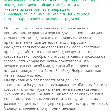
чемоданами, крупногабаритным багажом и
животными категорически запрещен.
Обращаем ваше внимание, что в зимний период
температура в зале составляет 18 градусов.
Мир фэнтези, полный опасностей, приключений,
непримиримых врагов и верных друзей, с которыми даже
самые сложные задачи кажутся проще, магически
притягателен как для детей, так и для взрослых.
Вас ждёт новая встреча с героями наиболее известных
произведений этого жанра последних десятилетий,
которые давно приобрели статус культовых и продолжают
завоёвывать сердца всё новых почитателей. Это
неудивительно! Такой мир, где долгий и непростой путь
всегда приводит к неизбежной победе Добра - заветная
мечта каждого из нас.
Мы приглашаем вас провести этот день со
знаменитым
Государственным оркестром «Гусляры России»
,
который исполнит музыкальные темы из легендарных
фильмов. Киномузыка давно шагнула за рамки экранов и
стала самостоятельным явлением, она звучит на самых
разных концертных площадках в различных аранжировках.
Однако исполнение популярных мелодий